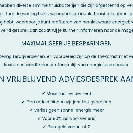
 hebben diverse slimme thuisbatterijen die zijn afgestemd op ver
ijstaande woning bezit, wij hebben de ideale thuisbatterij voor jo
dig hebt, waardoor je kunt profiteren van hernieuwbare energieb
lijvend gesprek aan zodat wij je kunnen informeren naar de moge
MAXIMALISEER JE BESPARINGEN
stering terugverdienen, en voorbereid zijn op de toekomst met e
kosten en wordt minder afhankelijk van energieleveranciers.
EN VRIJBLIJVEND ADVIESGESPREK A
✔ Maximaal rendement
✔ Gemiddeld binnen vijf jaar terugverdiend
✔ Verlies geen zonne-energie meer
✔ Voor 80% zelfvoorzienend
✔ Geregeld van A tot Z